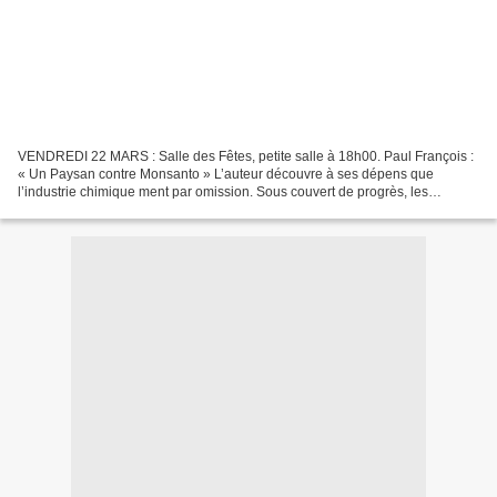
VENDREDI 22 MARS : Salle des Fêtes, petite salle à 18h00. Paul François :
« Un Paysan contre Monsanto » L’auteur découvre à ses dépens que
l’industrie chimique ment par omission. Sous couvert de progrès, les
représentants vantent les avantages de leurs...