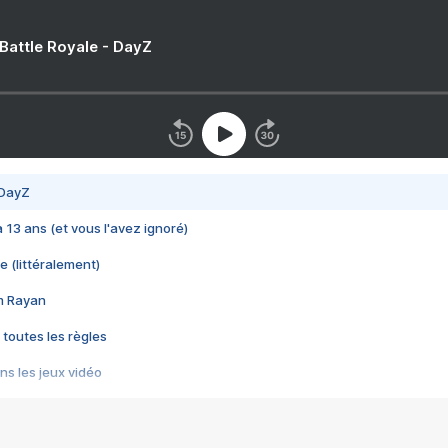
 Battle Royale - DayZ
 DayZ
 a 13 ans (et vous l'avez ignoré)
e (littéralement)
im Rayan
 toutes les règles
s les jeux vidéo
us choquant de Rockstar ? - Le scandale BULLY
e plus moche de Steam