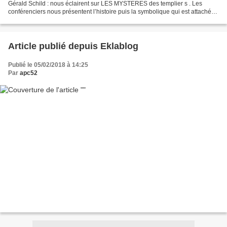
Gérald Schild : nous éclairent sur LES MYSTERES des templier s . Les
conférenciers nous présentent l’histoire puis la symbolique qui est attachée
aux moines-templiers en Champagne et Bourgogne....
Article publié depuis Eklablog
Publié le 05/02/2018 à 14:25
Par
apc52