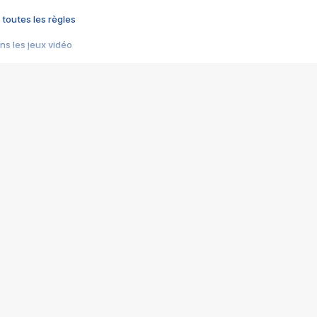
 toutes les règles
s les jeux vidéo
us choquant de Rockstar ? - Le scandale BULLY
e plus moche de Steam
du RÊVE tourne au CAUCHEMAR
pendant 8 heures
it… à tort
umiliés par un jeu vidéo
ire - Final Fantasy 8
ti un empire - Age of Empires
story DOFUS
tard, il crée l'un des pires jeux de tous les temps, MindsEye.