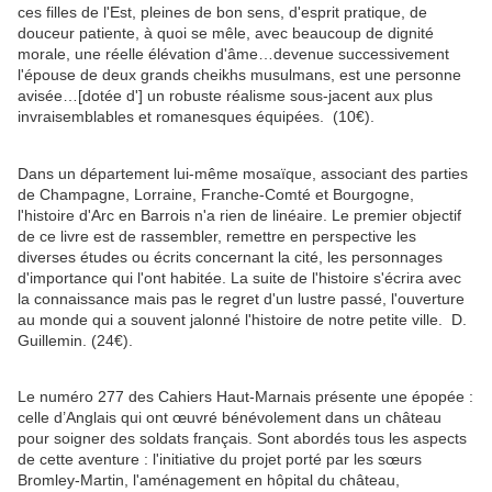
ces filles de l'Est, pleines de bon sens, d'esprit pratique, de
douceur patiente, à quoi se mêle, avec beaucoup de dignité
morale, une réelle élévation d'âme…devenue successivement
l'épouse de deux grands cheikhs musulmans, est une personne
avisée…[dotée d'] un robuste réalisme sous-jacent aux plus
invraisemblables et romanesques équipées. (10€).
Dans un département lui-même mosaïque, associant des parties
de Champagne, Lorraine, Franche-Comté et Bourgogne,
l'histoire d'Arc en Barrois n'a rien de linéaire. Le premier objectif
de ce livre est de rassembler, remettre en perspective les
diverses études ou écrits concernant la cité, les personnages
d'importance qui l'ont habitée. La suite de l'histoire s'écrira avec
la connaissance mais pas le regret d'un lustre passé, l'ouverture
au monde qui a souvent jalonné l'histoire de notre petite ville.
D.
Guillemin. (24€).
Le numéro 277 des Cahiers Haut-Marnais présente une épopée :
celle d’Anglais qui ont œuvré bénévolement dans un château
pour soigner des soldats français. Sont abordés tous les aspects
de cette aventure : l'initiative du projet porté par les sœurs
Bromley-Martin, l'aménagement en hôpital du château,