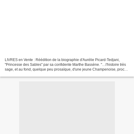
LIVRES en Vente : Réédition de la biographie d'Aurélie Picard-Tedjani,
"Princesse des Sables" par sa confidente Marthe Bassène. "…l'histoire très
sage, et au fond, quelque peu prosaïque, d'une jeune Champenoise, proche
voisine des marches de Lorraine,...